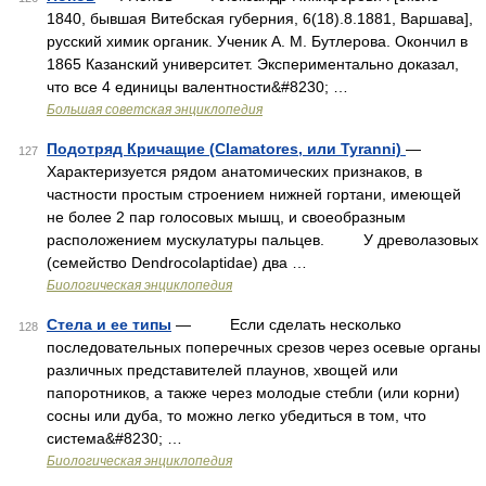
1840, бывшая Витебская губерния, 6(18).8.1881, Варшава],
русский химик органик. Ученик А. М. Бутлерова. Окончил в
1865 Казанский университет. Экспериментально доказал,
что все 4 единицы валентности&#8230; …
Большая советская энциклопедия
Подотряд Кричащие (Clamatores, или Tyranni)
—
127
Характеризуется рядом анатомических признаков, в
частности простым строением нижней гортани, имеющей
не более 2 пар голосовых мышц, и своеобразным
расположением мускулатуры пальцев. У древолазовых
(семейство Dendrocolaptidae) два …
Биологическая энциклопедия
Стела и ее типы
— Если сделать несколько
128
последовательных поперечных срезов через осевые органы
различных представителей плаунов, хвощей или
папоротников, а также через молодые стебли (или корни)
сосны или дуба, то можно легко убедиться в том, что
система&#8230; …
Биологическая энциклопедия