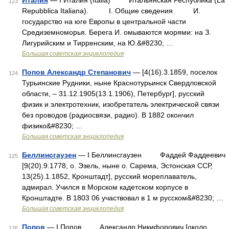
Италия
— I Италия (Italia) Итальянская Республика (La
123
Repubblica Italiana). I. Общие сведения И.
государство на юге Европы в центральной части
Средиземноморья. Берега И. омываются морями: на З.
Лигурийским и Тирренским, на Ю.&#8230; …
Большая советская энциклопедия
Попов Александр Степанович
— [4(16).3.1859, поселок
124
Турьинские Рудники, ныне Краснотурьинск Свердловской
области, ‒ 31.12.1905(13.1.1906), Петербург], русский
физик и электротехник, изобретатель электрической связи
без проводов (радиосвязи, радио). В 1882 окончил
физико&#8230; …
Большая советская энциклопедия
Беллинсгаузен
— I Беллинсгаузен Фаддей Фаддеевич
125
[9(20).9.1778, о. Эзель, ныне о. Сарема, Эстонская ССР,
13(25).1.1852, Кронштадт], русский мореплаватель,
адмирал. Учился в Морском кадетском корпусе в
Кронштадте. В 1803 06 участвовал в 1 м русском&#8230; …
Большая советская энциклопедия
Попов
— I Попов Александр Никифорович [около
126