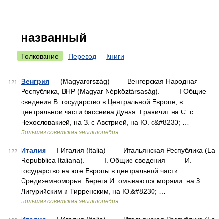
названный
Толкование
Перевод
Книги
Венгрия
— (Magyarország) Венгерская Народная
121
Республика, ВНР (Magyar Népköztársaság). I Общие
сведения В. государство в Центральной Европе, в
центральной части бассейна Дуная. Граничит на С. с
Чехословакией, на З. с Австрией, на Ю. с&#8230; …
Большая советская энциклопедия
Италия
— I Италия (Italia) Итальянская Республика (La
122
Repubblica Italiana). I. Общие сведения И.
государство на юге Европы в центральной части
Средиземноморья. Берега И. омываются морями: на З.
Лигурийским и Тирренским, на Ю.&#8230; …
Большая советская энциклопедия